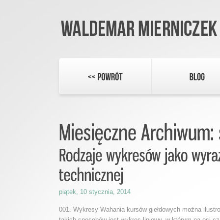
piątek, 10 stycznia, 2014
001. Wykresy Wahania kursów giełdowych można ilustr
takich sposobów jest wykres liniowy, w którym na osi 