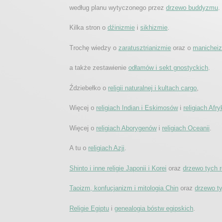
według planu wytyczonego przez
drzewo buddyzmu
.
Kilka stron o
dźinizmie
i
sikhizmie
.
Trochę wiedzy o
zaratusztrianizmie
oraz o
manicheiz
a także zestawienie
odłamów i sekt gnostyckich
.
Ździebełko o
religii naturalnej i kultach cargo
,
Więcej o
religiach Indian i Eskimosów
i
religiach Afry
Więcej o
religiach Aborygenów
i
religiach Oceanii
.
A tu o
religiach Azji
.
Shinto i inne religie Japonii i Korei
oraz
drzewo tych re
Taoizm, konfucjanizm i mitologia Chin
oraz
drzewo tyc
Religie Egiptu
i
genealogia bóstw egipskich
.