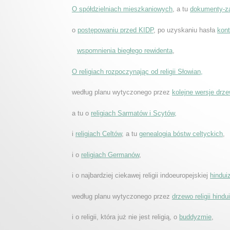
O spółdzielniach mieszkaniowych
, a tu
dokumenty-za
o
postępowaniu przed KIDP
, po uzyskaniu hasła
kont
wspomnienia biegłego rewidenta
,
O religiach rozpoczynając od religii Słowian,
według planu wytyczonego przez
kolejne wersje drzew
a tu o
religiach Sarmatów i Scytów,
i
religiach Celtów
, a tu
genealogia bóstw celtyckich
,
i o
religiach Germanów
,
i o najbardziej ciekawej religii indoeuropejskiej
hindui
według planu wytyczonego przez
drzewo religii hind
i o religii, która już nie jest religią, o
buddyzmie
,