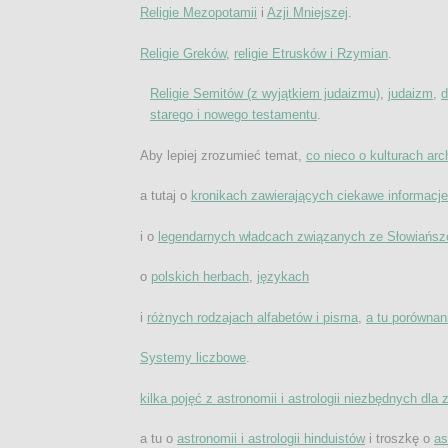
Religie Mezopotamii
i
Azji Mniejszej
.
Religie Greków
,
religie Etrusków i Rzymian
.
Religie Semitów (z wyjątkiem judaizmu)
,
judaizm
,
d
starego i nowego testamentu
.
Aby lepiej zrozumieć temat,
co nieco o kulturach ar
a tutaj o
kronikach zawierających ciekawe informacj
i o
legendarnych władcach związanych ze Słowiańs
o
polskich herbach
,
językach
i
różnych rodzajach alfabetów i pisma
,
a tu porównan
Systemy liczbowe
.
kilka pojęć z astronomii i astrologii niezbędnych dla zr
a tu o
astronomii i astrologii hinduistów
i troszkę o
as