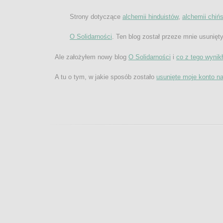
Strony dotyczące
alchemii hinduistów
,
alchemii chińs
O Solidarności
. Ten blog został przeze mnie usunięt
Ale założyłem nowy blog
O Solidarności
i
co z tego wynik
A tu o tym, w jakie sposób zostało
usunięte moje konto na