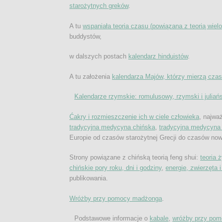
starożytnych greków
.
A tu
wspaniała teoria czasu (powiązana z teorią wiel
buddystów,
w dalszych postach
kalendarz hinduistów
.
A tu założenia
kalendarza Majów, którzy mierzą czas 
Kalendarze rzymskie: romulusowy, rzymski i juliań
Ćakry i rozmieszczenie ich w ciele człowieka
, najwa
tradycyjna medycyna chińska
,
tradycyjna medycyna
Europie od czasów starożytnej Grecji do czasów no
Strony powiązane z chińską teorią feng shui:
teoria 
chińskie pory roku, dni i godziny
,
energie, zwierzęta 
publikowania.
Wróżby przy pomocy madżonga
.
Podstawowe informacje o
kabale
,
wróżby przy pom